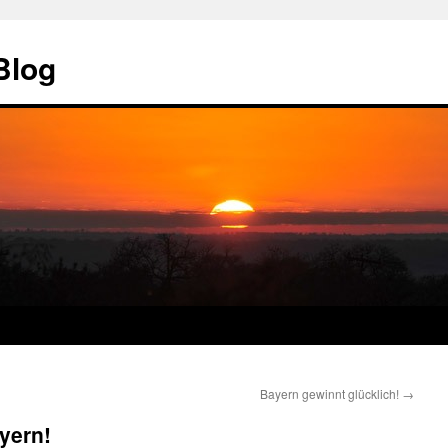
Blog
Bayern gewinnt glücklich!
→
yern!