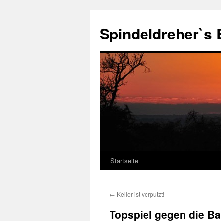
Zum
Inhalt
Spindeldreher`s 
springen
Startseite
←
Keller ist verputzt!
Topspiel gegen die Ba