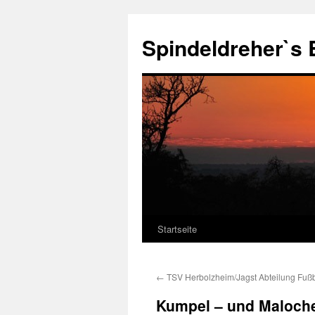
Zum
Inhalt
Spindeldreher`s 
springen
Startseite
←
TSV Herbolzheim/Jagst Abteilung Fußb
Kumpel – und Maloche