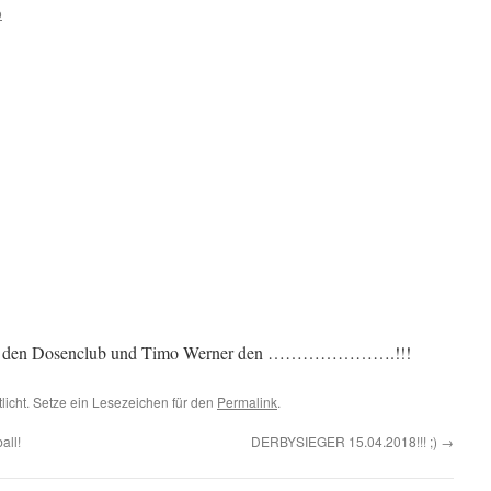
o
egen den Dosenclub und Timo Werner den ………………….!!!
tlicht. Setze ein Lesezeichen für den
Permalink
.
all!
DERBYSIEGER 15.04.2018!!! ;)
→