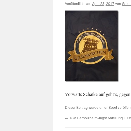
Veröffentlicht am
April 23, 2017
von
Guid
Vorwärts Schalke auf geht`s, g
Dieser Beitrag wurde unter
Sport
veröffen
←
TSV Herbolzheim/Jagst Abteilung Fußb