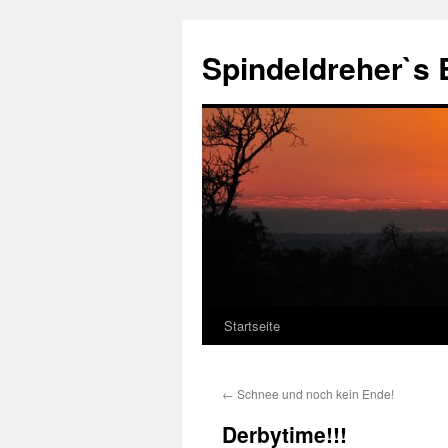
Zum
Inhalt
Spindeldreher`s 
springen
Startseite
←
Schnee und noch kein Ende!
Derbytime!!!